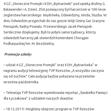
4 GZ ,,Słoneczne Promyki i II DH ,,Bytnarówki” pod opieką druhny G.
Balawender i A. Dzień. Zlot poświęcony był harcerzom w 100-lecie
żeglarstwa harcerskiego. Wędrówka, Odwiedziny, Woda, Służba. W
dniu Odwiedzin przyjechali do nas goście Wójt Gminy Gać Grażyna
Pieniążek, Radny Powiatu Przeworskiego Jacek Pieniążek.
Serdecznie dziękujemy. Byli to jedyni samorządowcy, którzy
odwiedzili harcerzy jak stwierdził Komendant Chorągwi
Podkarpackiej hm. M. Bezdzietny.
Promocja szkoły:
– udział 4 GZ ,,Słoneczne Promyki” oraz II DH ,,Bytnarówka” w
nagraniu audycji telewizyjnej TVP Rzeszów ,,A wszystko zaczyna
się od zuchów” Cała audycja będzie pokazana na przełomie
września-października.
– Telewizja TVP Rzeszów wyemitowała reportaż ,,Światełko Pamięci
dla Łyczakowa” z udziałem naszych skautów.
– 18.12.2017r. Mogliśmy obejrzeć program w TVP Rzeszów