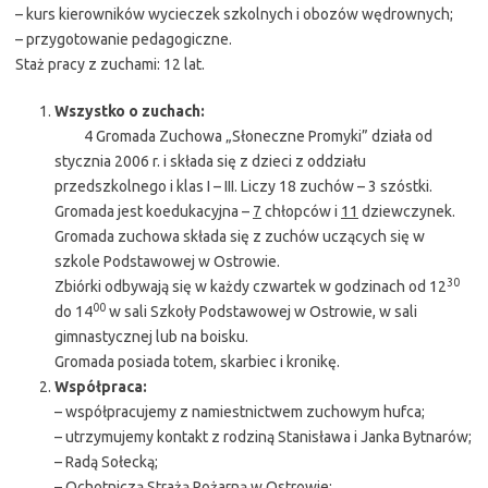
– kurs kierowników wycieczek szkolnych i obozów wędrownych;
– przygotowanie pedagogiczne.
Staż pracy z zuchami: 12 lat.
Wszystko o zuchach:
4 Gromada Zuchowa „Słoneczne Promyki” działa od
stycznia 2006 r. i składa się z dzieci z oddziału
przedszkolnego i klas I – III. Liczy 18 zuchów – 3 szóstki.
Gromada jest koedukacyjna –
7
chłopców i
11
dziewczynek.
Gromada zuchowa składa się z zuchów uczących się w
szkole Podstawowej w Ostrowie.
30
Zbiórki odbywają się w każdy czwartek w godzinach od 12
00
do 14
w sali Szkoły Podstawowej w Ostrowie, w sali
gimnastycznej lub na boisku.
Gromada posiada totem, skarbiec i kronikę.
Współpraca:
– współpracujemy z namiestnictwem zuchowym hufca;
– utrzymujemy kontakt z rodziną Stanisława i Janka Bytnarów;
– Radą Sołecką;
– Ochotniczą Strażą Pożarną w Ostrowie;