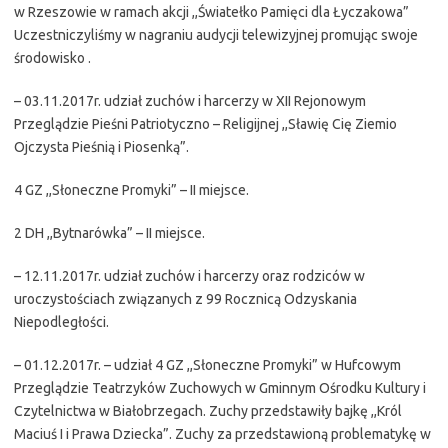
w Rzeszowie w ramach akcji ,,Światełko Pamięci dla Łyczakowa”
Uczestniczyliśmy w nagraniu audycji telewizyjnej promując swoje
środowisko .
– 03.11.2017r. udział zuchów i harcerzy w XII Rejonowym
Przeglądzie Pieśni Patriotyczno – Religijnej ,,Sławię Cię Ziemio
Ojczysta Pieśnią i Piosenką”.
4 GZ ,,Słoneczne Promyki” – II miejsce.
2 DH ,,Bytnarówka” – II miejsce.
– 12.11.2017r. udział zuchów i harcerzy oraz rodziców w
uroczystościach związanych z 99 Rocznicą Odzyskania
Niepodległości.
– 01.12.2017r. – udział 4 GZ ,,Słoneczne Promyki” w Hufcowym
Przeglądzie Teatrzyków Zuchowych w Gminnym Ośrodku Kultury i
Czytelnictwa w Białobrzegach. Zuchy przedstawiły bajkę ,,Król
Maciuś I i Prawa Dziecka”. Zuchy za przedstawioną problematykę w