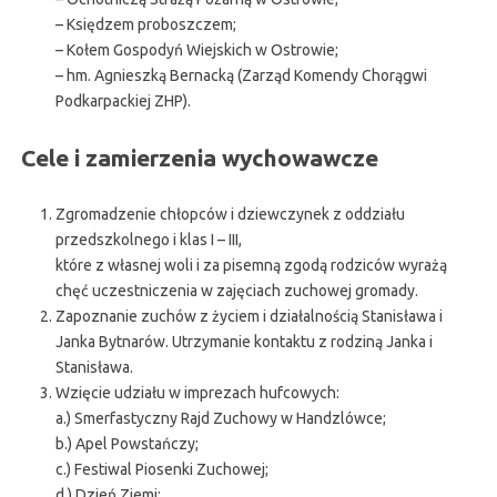
– Księdzem proboszczem;
– Kołem Gospodyń Wiejskich w Ostrowie;
– hm. Agnieszką Bernacką (Zarząd Komendy Chorągwi
Podkarpackiej ZHP).
Cele i zamierzenia wychowawcze
Zgromadzenie chłopców i dziewczynek z oddziału
przedszkolnego i klas I – III,
które z własnej woli i za pisemną zgodą rodziców wyrażą
chęć uczestniczenia w zajęciach zuchowej gromady.
Zapoznanie zuchów z życiem i działalnością Stanisława i
Janka Bytnarów. Utrzymanie kontaktu z rodziną Janka i
Stanisława.
Wzięcie udziału w imprezach hufcowych:
a.) Smerfastyczny Rajd Zuchowy w Handzlówce;
b.) Apel Powstańczy;
c.) Festiwal Piosenki Zuchowej;
d.) Dzień Ziemi;