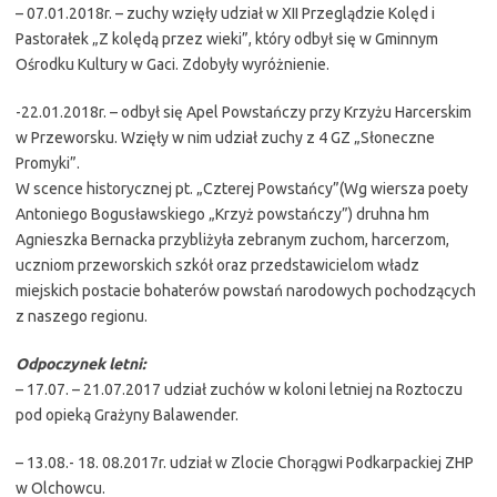
– 07.01.2018r. – zuchy wzięły udział w XII Przeglądzie Kolęd i
Pastorałek „Z kolędą przez wieki”, który odbył się w Gminnym
Ośrodku Kultury w Gaci. Zdobyły wyróżnienie.
-22.01.2018r. – odbył się Apel Powstańczy przy Krzyżu Harcerskim
w Przeworsku. Wzięły w nim udział zuchy z 4 GZ „Słoneczne
Promyki”.
W scence historycznej pt. „Czterej Powstańcy”(Wg wiersza poety
Antoniego Bogusławskiego „Krzyż powstańczy”) druhna hm
Agnieszka Bernacka przybliżyła zebranym zuchom, harcerzom,
uczniom przeworskich szkół oraz przedstawicielom władz
miejskich postacie bohaterów powstań narodowych pochodzących
z naszego regionu.
Odpoczynek letni:
– 17.07. – 21.07.2017 udział zuchów w koloni letniej na Roztoczu
pod opieką Grażyny Balawender.
– 13.08.- 18. 08.2017r. udział w Zlocie Chorągwi Podkarpackiej ZHP
w Olchowcu.