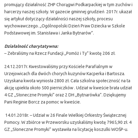
promujący działalność ZHP Chorągwi Podkarpackiej w tym zuchów i
harcerzy naszej szkoły. W gazecie gminnej grudzień 2017r. ukazał
się artykuł dotyczący działalności naszej szkoły, procesu
wychowawczego. ,,Ogólnopolski Dzień Praw Dziecka w Szkole
Podstawowej im. Stanisława i Janka Bytnarów”.
Działalność charytatywna:
– Zebraliśmy na Rzecz Fundacji ,,Pomóż i Ty” kwotę 206 zł.
24.12.2017r. Kwestowaliśmy przy Kościele Parafialnym w
Urzejowicach dla dwóch chorych kuzynów Kacperka i Bartosza.
Uzyskana kwota wyniosła 2800 zł. Cała szkolna społeczność na ta
akcję upiekła około 500 pierniczków . Udział w kweście brała udział
4 GZ ,,Słoneczne Promyki” oraz 2 DH ,,Bytnarówka”. Dziękujemy
Pani Reginie Borcz za pomoc w kweście.
14.01.2018r. – Udział w 26 Finale Wielkiej Orkiestry Świątecznej
Pomocy. W zbiórce w Przeworsku uzyskaliśmy kwotę 7965,90 zł. 4
GZ ,,Słoneczne Promyki” wystawiła na licytację koszulki WOŚP-u.