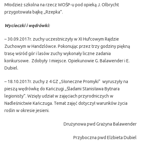
Młodzież szkolna na rzecz WOŚP-u pod opieką J. Olbrycht
przygotowała bajkę ,,Rzepka”.
Wycieczki i wędrówki:
– 30.09.2017r. zuchy uczestniczyły w XI Hufcowym Rajdzie
Zuchowym w Handzlówce. Pokonując przez trzy godziny piękną
trasę wśród gór i lasów zuchy wykonały liczne zadania
konkursowe. Zdobyły I miejsce. Opiekunowie G. Balawender i E.
Dubiel.
– 18.10.2017r. zuchy z 4 GZ „Słoneczne Promyki” wyruszyły na
pieszą wędrówkę do Kańczugi ,,Śladami Stanisława Bytnara
legionisty”. Wzięły udział w zajęciach przyrodniczych w
Nadleśnictwie Kańczuga. Temat zajęć dotyczył warunków życia
roślin w okresie jesieni.
Drużynowa pwd Grażyna Balawender
Przyboczna pwd Elżbieta Dubiel