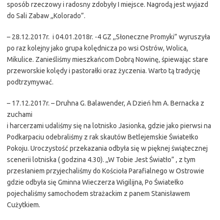
sposób rzeczowy i radosny zdobyły I miejsce. Nagrodą jest wyjazd
do Sali Zabaw ,,Kolorado”.
– 28.12.2017r. i 04.01.2018r. -4 GZ ,,Słoneczne Promyki” wyruszyła
po raz kolejny jako grupa kolędnicza po wsi Ostrów, Wolica,
Mikulice. Zanieśliśmy mieszkańcom Dobrą Nowinę, śpiewając stare
przeworskie kolędy i pastorałki oraz życzenia. Warto tą tradycję
podtrzymywać.
– 17.12.2017r. – Druhna G. Balawender, A Dzień hm A. Bernacka z
zuchami
i harcerzami udaliśmy się na lotnisko Jasionka, gdzie jako pierwsi na
Podkarpaciu odebraliśmy z rak skautów Betlejemskie Światełko
Pokoju. Uroczystość przekazania odbyła się w pięknej świątecznej
scenerii lotniska ( godzina 4.30). ,,W Tobie Jest Światło” , z tym
przesłaniem przyjechaliśmy do Kościoła Parafialnego w Ostrowie
gdzie odbyła się Gminna Wieczerza Wigilijna, Po Światełko
pojechaliśmy samochodem strażackim z panem Stanisławem
Cużytkiem.