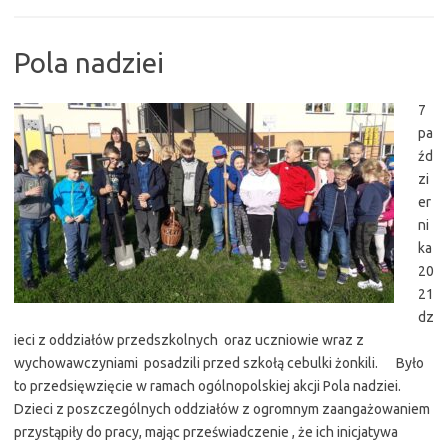
Pola nadziei
7
pa
źd
zi
er
ni
ka
20
21
dz
ieci z oddziałów przedszkolnych oraz uczniowie wraz z
wychowawczyniami posadzili przed szkołą cebulki żonkili. Było
to przedsięwzięcie w ramach ogólnopolskiej akcji Pola nadziei.
Dzieci z poszczególnych oddziałów z ogromnym zaangażowaniem
przystąpiły do pracy, mając przeświadczenie , że ich inicjatywa