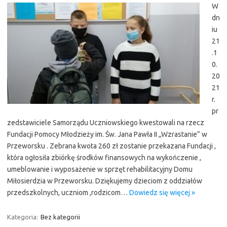
W
dn
iu
21
.1
0.
20
21
r.
pr
zedstawiciele Samorządu Uczniowskiego kwestowali na rzecz
Fundacji Pomocy Młodzieży im. Św. Jana Pawła II ,,Wzrastanie” w
Przeworsku . Zebrana kwota 260 zł zostanie przekazana Fundacji ,
która ogłosiła zbiórkę środków finansowych na wykończenie ,
umeblowanie i wyposażenie w sprzęt rehabilitacyjny Domu
Miłosierdzia w Przeworsku. Dziękujemy dzieciom z oddziałów
przedszkolnych, uczniom ,rodzicom…
Dowiedz się więcej »
Kategoria:
Bez kategorii