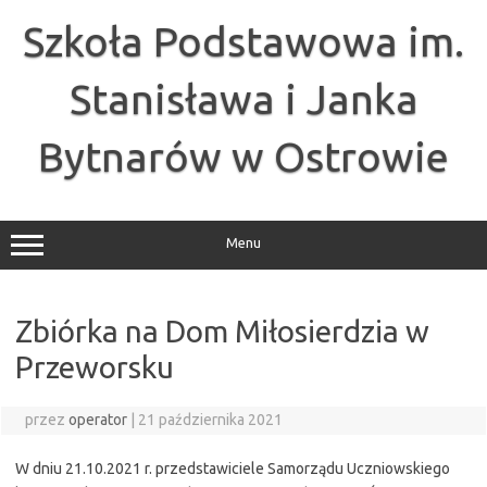
Przejdź
do
Szkoła Podstawowa im.
treści
Stanisława i Janka
Bytnarów w Ostrowie
Menu
Zbiórka na Dom Miłosierdzia w
Przeworsku
przez
operator
|
21 października 2021
W dniu 21.10.2021 r. przedstawiciele Samorządu Uczniowskiego