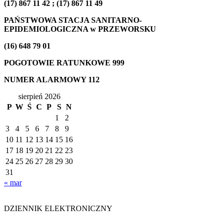
(17) 867 11 42 ; (17) 867 11 49
PAŃSTWOWA STACJA SANITARNO-
EPIDEMIOLOGICZNA w PRZEWORSKU
(16) 648 79 01
POGOTOWIE RATUNKOWE
999
NUMER ALARMOWY
112
sierpień 2026
P
W
Ś
C
P
S
N
1
2
3
4
5
6
7
8
9
10
11
12
13
14
15
16
17
18
19
20
21
22
23
24
25
26
27
28
29
30
31
« mar
DZIENNIK ELEKTRONICZNY