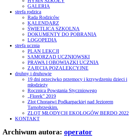
HYMN SZKOŁY
GALERIA
strefa rodzica
Rada Rodziców
KALENDARZ
ŚWIETLICA SZKOLNA
DOKUMENTY DO POBRANIA
LOGOPEDIA
strefa ucznia
PLAN LEKCJI
SAMORZĄD UCZNIOWSKI
PRAWA I OBOWIĄZKI UCZNIA
ZAJĘCIA POZALEKCYJNE
druhny i druhowie
19 dni przeciwko przemocy i krzywdzeniu dzieci i
młodzieży
Rocznica Powstania Styczniowego
„Florek” 2019
Zlot Chorągwi Podkarpackiej nad Jeziorem
Tarnobrzeskim.
ZLOT MŁODYCH EKOLOGÓW BERDO 2022
KONTAKT
Archiwum autora:
operator