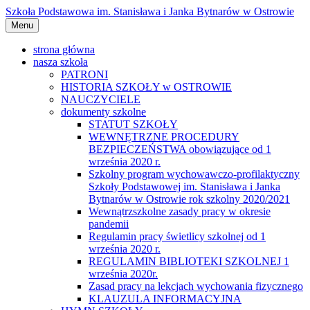
Przejdź
Szkoła Podstawowa im. Stanisława i Janka Bytnarów w Ostrowie
do
Menu
treści
strona główna
nasza szkoła
PATRONI
HISTORIA SZKOŁY w OSTROWIE
NAUCZYCIELE
dokumenty szkolne
STATUT SZKOŁY
WEWNĘTRZNE PROCEDURY
BEZPIECZEŃSTWA obowiązujące od 1
września 2020 r.
Szkolny program wychowawczo-profilaktyczny
Szkoły Podstawowej im. Stanisława i Janka
Bytnarów w Ostrowie rok szkolny 2020/2021
Wewnątrzszkolne zasady pracy w okresie
pandemii
Regulamin pracy świetlicy szkolnej od 1
września 2020 r.
REGULAMIN BIBLIOTEKI SZKOLNEJ 1
września 2020r.
Zasad pracy na lekcjach wychowania fizycznego
KLAUZULA INFORMACYJNA