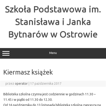
Przejdź
do
Szkoła Podstawowa im.
treści
Stanisława i Janka
Bytnarów w Ostrowie
Menu
Kiermasz książek
przez
operator
|
17 października 2017
Biblioteka szkolna czynna jest codziennie w godzinach 11.30 –
11.45 i w piątki od 11.30 do 12.30.
Od 16 października do 13 listopada biblioteka szkolna zaprasza na