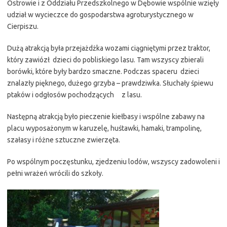
Ostrowie i z Oddziału Przedszkolnego w Dębowie wspólnie wzięły
udział w wycieczce do gospodarstwa agroturystycznego w
Cierpiszu.
Dużą atrakcją była przejażdżka wozami ciągniętymi przez traktor,
który zawiózł dzieci do pobliskiego lasu. Tam wszyscy zbierali
borówki, które były bardzo smaczne. Podczas spaceru dzieci
znalazły pięknego, dużego grzyba – prawdziwka. Słuchały śpiewu
ptaków i odgłosów pochodzących z lasu.
Następną atrakcją było pieczenie kiełbasy i wspólne zabawy na
placu wyposażonym w karuzelę, huśtawki, hamaki, trampolinę,
szałasy i różne sztuczne zwierzęta.
Po wspólnym poczęstunku, zjedzeniu lodów, wszyscy zadowoleni i
pełni wrażeń wrócili do szkoły.