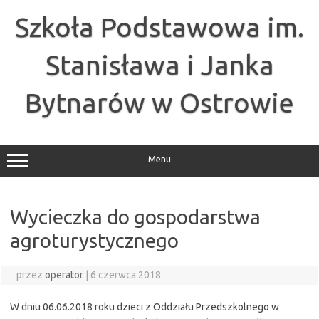
Przejdź
do
Szkoła Podstawowa im.
treści
Stanisława i Janka
Bytnarów w Ostrowie
Menu
Wycieczka do gospodarstwa
agroturystycznego
przez
operator
|
6 czerwca 2018
W dniu 06.06.2018 roku dzieci z Oddziału Przedszkolnego w