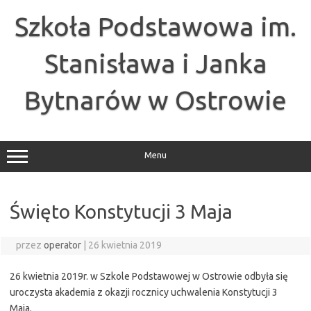
Przejdź
do
Szkoła Podstawowa im.
treści
Stanisława i Janka
Bytnarów w Ostrowie
Menu
Święto Konstytucji 3 Maja
przez
operator
|
26 kwietnia 2019
26 kwietnia 2019r. w Szkole Podstawowej w Ostrowie odbyła się
uroczysta akademia z okazji rocznicy uchwalenia Konstytucji 3
Maja.