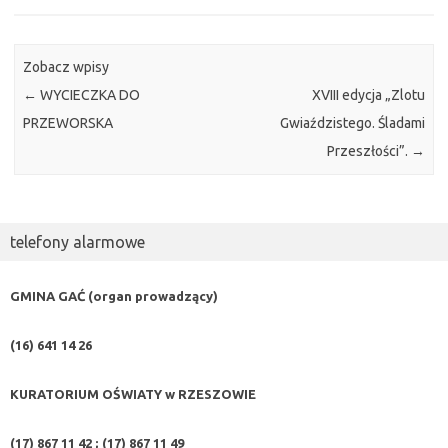
Zobacz wpisy
←
WYCIECZKA DO
XVIII edycja „Zlotu
PRZEWORSKA
Gwiaździstego. Śladami
Przeszłości”.
→
telefony alarmowe
GMINA GAĆ (organ prowadzący)
(16) 641 14 26
KURATORIUM OŚWIATY w RZESZOWIE
(17) 867 11 42 ; (17) 867 11 49