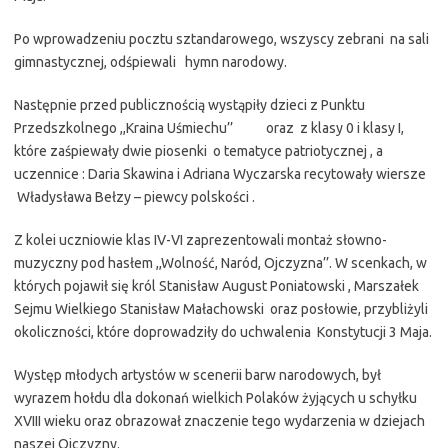
Po wprowadzeniu pocztu sztandarowego, wszyscy zebrani na sali
gimnastycznej, odśpiewali hymn narodowy.
Następnie przed publicznością wystąpiły dzieci z Punktu
Przedszkolnego ,,Kraina Uśmiechu’’ oraz z klasy 0 i klasy I,
które zaśpiewały dwie piosenki o tematyce patriotycznej , a
uczennice : Daria Skawina i Adriana Wyczarska recytowały wiersze
Władysława Bełzy – piewcy polskości .
Z kolei uczniowie klas IV-VI zaprezentowali montaż słowno-
muzyczny pod hasłem ,,Wolność, Naród, Ojczyzna’’. W scenkach, w
których pojawił się król Stanisław August Poniatowski , Marszałek
Sejmu Wielkiego Stanisław Małachowski oraz posłowie, przybliżyli
okoliczności, które doprowadziły do uchwalenia Konstytucji 3 Maja.
Występ młodych artystów w scenerii barw narodowych, był
wyrazem hołdu dla dokonań wielkich Polaków żyjących u schyłku
XVIII wieku oraz obrazował znaczenie tego wydarzenia w dziejach
naszej Ojczyzny.