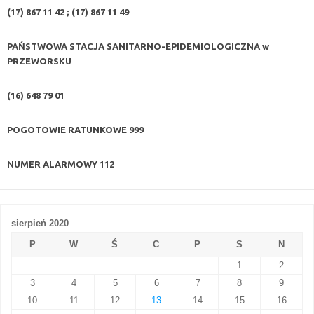
(17) 867 11 42 ; (17) 867 11 49
PAŃSTWOWA STACJA SANITARNO-EPIDEMIOLOGICZNA w
PRZEWORSKU
(16) 648 79 01
POGOTOWIE RATUNKOWE
999
NUMER ALARMOWY
112
sierpień 2020
P
W
Ś
C
P
S
N
1
2
3
4
5
6
7
8
9
10
11
12
13
14
15
16