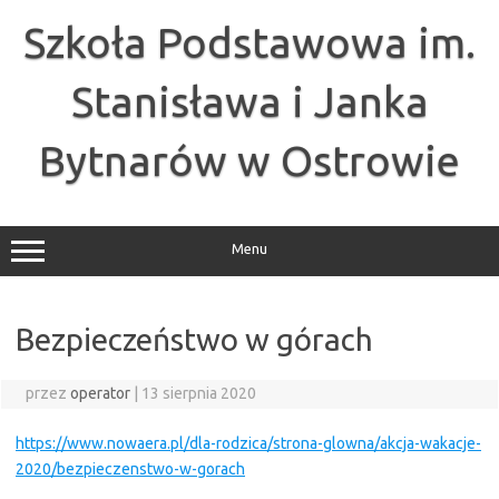
Przejdź
do
Szkoła Podstawowa im.
treści
Stanisława i Janka
Bytnarów w Ostrowie
Menu
Bezpieczeństwo w górach
przez
operator
|
13 sierpnia 2020
https://www.nowaera.pl/dla-rodzica/strona-glowna/akcja-wakacje-
2020/bezpieczenstwo-w-gorach