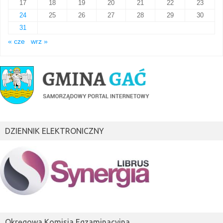
17
18
19
20
21
22
23
24
25
26
27
28
29
30
31
« cze
wrz »
DZIENNIK ELEKTRONICZNY
Okręgowa Komisja Egzaminacyjna