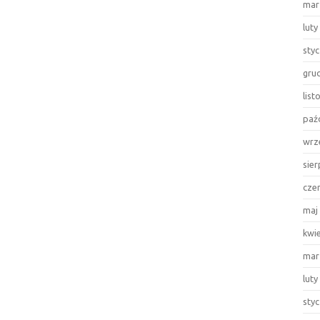
mar
luty
sty
gru
lis
paź
wrz
sie
cze
maj
kwi
mar
luty
sty