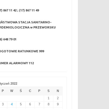
7) 867 11 42 ; (17) 867 11 49
AŃSTWOWA STACJA SANITARNO-
PIDEMIOLOGICZNA w PRZEWORSKU
6) 648 79 01
OGOTOWIE RATUNKOWE
999
UMER ALARMOWY
112
tyczeń 2022
P
W
Ś
C
P
S
N
1
2
3
4
5
6
7
8
9