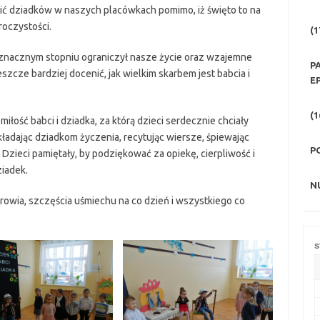
ścić dziadków w naszych placówkach pomimo, iż święto to na
roczystości.
(1
w znacznym stopniu ograniczył nasze życie oraz wzajemne
P
szcze bardziej docenić, jak wielkim skarbem jest babcia i
E
(1
 miłość babci i dziadka, za którą dzieci serdecznie chciały
ładając dziadkom życzenia, recytując wiersze, śpiewając
P
 Dzieci pamiętały, by podziękować za opiekę, cierpliwość i
ziadek.
N
owia, szczęścia uśmiechu na co dzień i wszystkiego co
s