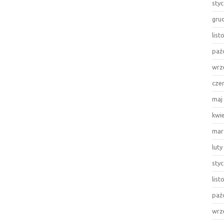
sty
gru
lis
paź
wrz
cze
maj
kwi
mar
luty
sty
lis
paź
wrz