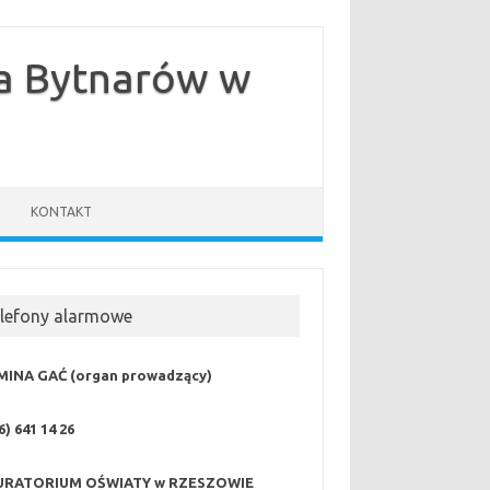
ka Bytnarów w
KONTAKT
elefony alarmowe
MINA GAĆ (organ prowadzący)
6) 641 14 26
URATORIUM OŚWIATY w RZESZOWIE