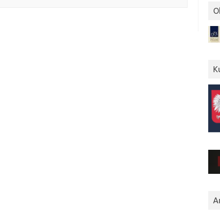
O
K
A