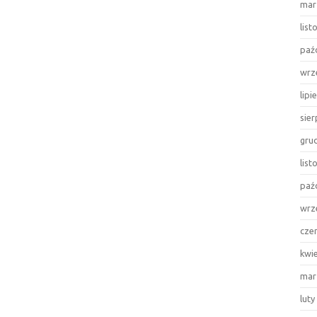
mar
lis
paź
wrz
lipi
sie
gru
lis
paź
wrz
cze
kwi
mar
luty