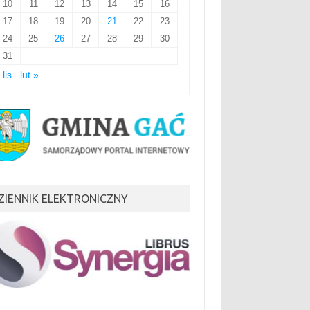
10
11
12
13
14
15
16
17
18
19
20
21
22
23
24
25
26
27
28
29
30
31
 lis
lut »
ZIENNIK ELEKTRONICZNY