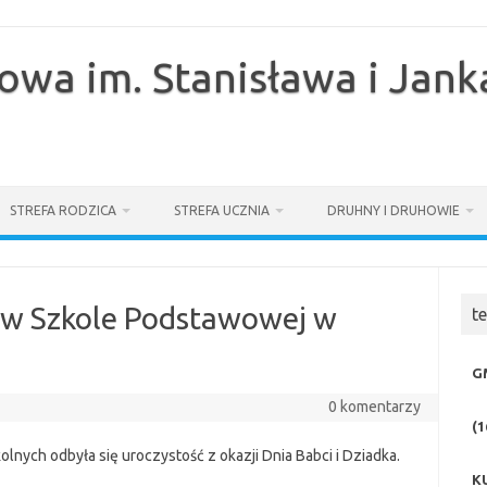
owa im. Stanisława i Jan
STREFA RODZICA
STREFA UCZNIA
DRUHNY I DRUHOWIE
a w Szkole Podstawowej w
t
G
0 komentarzy
(1
lnych odbyła się uroczystość z okazji Dnia Babci i Dziadka.
K