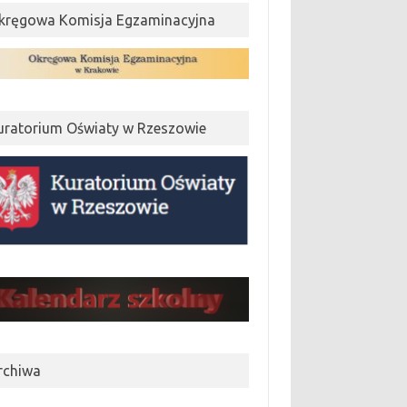
kręgowa Komisja Egzaminacyjna
uratorium Oświaty w Rzeszowie
rchiwa