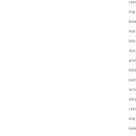
cze
maj
kwi
mar
luty
sty
gru
lis
paź
wrz
sie
cze
maj
kwi