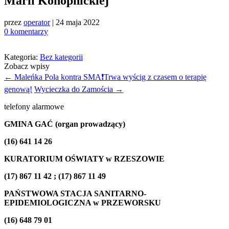
Marii Konopnickiej
przez
operator
|
24 maja 2022
0 komentarzy
Kategoria:
Bez kategorii
Zobacz wpisy
←
Maleńka Pola kontra SMA❗️Trwa wyścig z czasem o terapię
genową!
Wycieczka do Zamościa
→
telefony alarmowe
GMINA GAĆ (organ prowadzący)
(16) 641 14 26
KURATORIUM OŚWIATY w RZESZOWIE
(17) 867 11 42 ; (17) 867 11 49
PAŃSTWOWA STACJA SANITARNO-
EPIDEMIOLOGICZNA w PRZEWORSKU
(16) 648 79 01