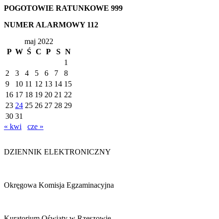
POGOTOWIE RATUNKOWE
999
NUMER ALARMOWY
112
maj 2022
P
W
Ś
C
P
S
N
1
2
3
4
5
6
7
8
9
10
11
12
13
14
15
16
17
18
19
20
21
22
23
24
25
26
27
28
29
30
31
« kwi
cze »
DZIENNIK ELEKTRONICZNY
Okręgowa Komisja Egzaminacyjna
Kuratorium Oświaty w Rzeszowie