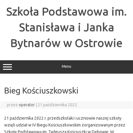
Przejdź
do
Szkoła Podstawowa im.
treści
Stanisława i Janka
Bytnarów w Ostrowie
Menu
Bieg Kościuszkowski
przez
operator
|
21 października 2022
21 października 2022 r. przedszkolaki i uczniowie naszej szkoły
wzięli udział w IV Biegu Kościuszkowskim zorganizowanym przez
Szkołę Podstawową im. Tadeusza Kościuszki w Dębowie. W