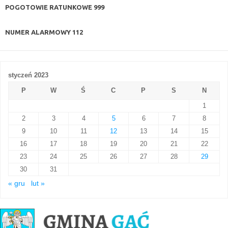
POGOTOWIE RATUNKOWE
999
NUMER ALARMOWY
112
styczeń 2023
P
W
Ś
C
P
S
N
1
2
3
4
5
6
7
8
9
10
11
12
13
14
15
16
17
18
19
20
21
22
23
24
25
26
27
28
29
30
31
« gru
lut »