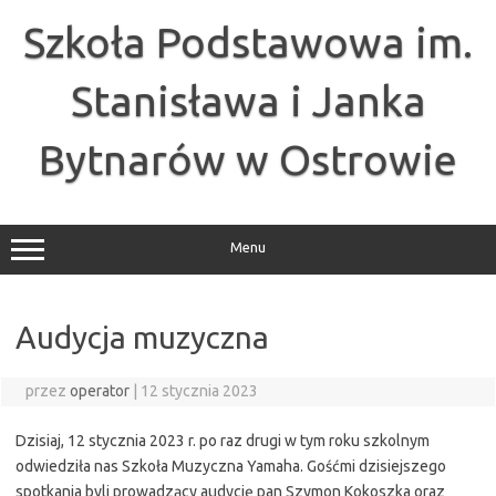
Przejdź
do
Szkoła Podstawowa im.
treści
Stanisława i Janka
Bytnarów w Ostrowie
Menu
Audycja muzyczna
przez
operator
|
12 stycznia 2023
Dzisiaj, 12 stycznia 2023 r. po raz drugi w tym roku szkolnym
odwiedziła nas Szkoła Muzyczna Yamaha. Gośćmi dzisiejszego
spotkania byli prowadzący audycję pan Szymon Kokoszka oraz