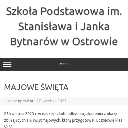
Przejdź
do
Szkoła Podstawowa im.
treści
Stanisława i Janka
Bytnarów w Ostrowie
Menu
MAJOWE ŚWIĘTA
przez
operator
|
27 kwietnia 2023
27 kwietnia 2023 r. w naszej szkole odbyła się akademia z okazji
zbliżających się świąt majowych, którą przygotowali uczniowie klas
V i VI.