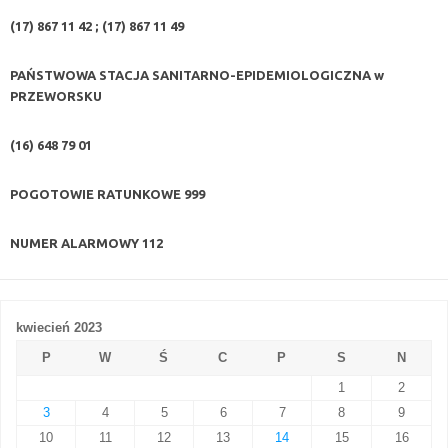
(17) 867 11 42 ; (17) 867 11 49
PAŃSTWOWA STACJA SANITARNO-EPIDEMIOLOGICZNA w
PRZEWORSKU
(16) 648 79 01
POGOTOWIE RATUNKOWE
999
NUMER ALARMOWY
112
kwiecień 2023
P
W
Ś
C
P
S
N
1
2
3
4
5
6
7
8
9
10
11
12
13
14
15
16