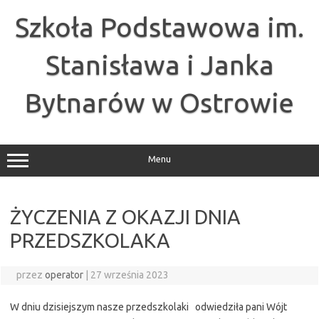
Przejdź
do
Szkoła Podstawowa im.
treści
Stanisława i Janka
Bytnarów w Ostrowie
Menu
ŻYCZENIA Z OKAZJI DNIA
PRZEDSZKOLAKA
przez
operator
|
27 września 2023
W dniu dzisiejszym nasze przedszkolaki odwiedziła pani Wójt