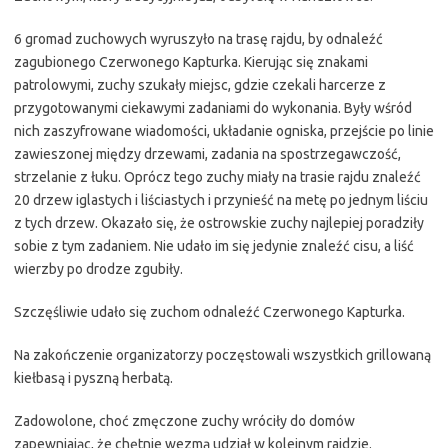
6 gromad zuchowych wyruszyło na trasę rajdu, by odnaleźć
zagubionego Czerwonego Kapturka. Kierując się znakami
patrolowymi, zuchy szukały miejsc, gdzie czekali harcerze z
przygotowanymi ciekawymi zadaniami do wykonania. Były wśród
nich zaszyfrowane wiadomości, układanie ogniska, przejście po linie
zawieszonej między drzewami, zadania na spostrzegawczość,
strzelanie z łuku. Oprócz tego zuchy miały na trasie rajdu znaleźć
20 drzew iglastych i liściastych i przynieść na metę po jednym liściu
z tych drzew. Okazało się, że ostrowskie zuchy najlepiej poradziły
sobie z tym zadaniem. Nie udało im się jedynie znaleźć cisu, a liść
wierzby po drodze zgubiły.
Szczęśliwie udało się zuchom odnaleźć Czerwonego Kapturka.
Na zakończenie organizatorzy poczęstowali wszystkich grillowaną
kiełbasą i pyszną herbatą.
Zadowolone, choć zmęczone zuchy wróciły do domów
zapewniając, że chętnie wezmą udział w kolejnym rajdzie.