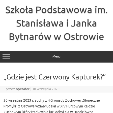
Przejdź
do
Szkoła Podstawowa im.
treści
Stanisława i Janka
Bytnarów w Ostrowie
Menu
„Gdzie jest Czerwony Kapturek?”
przez
operator
|
30 września 2023
30 września 2023 r. zuchy z 4 Gromady Zuchowej „Słoneczne
Promyki” z Ostrowa wzięły udział w XIV Hufcowym Rajdzie
Zuchowym, który tradycyjnie już, odbył się w Handzlówce.