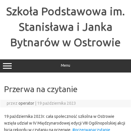
Przejdź
do
Szkoła Podstawowa im.
treści
Stanisława i Janka
Bytnarów w Ostrowie
Menu
Przerwa na czytanie
przez
operator
|
19 października 2023
19 października 2023r. cała społeczność szkolna w Ostrowie
wzięła udział w IV Międzynarodowej edycji VIII Ogólnopolskiej akcji
bicia rekordu w czytaniu na przerwie.
#przerwanaczytanie