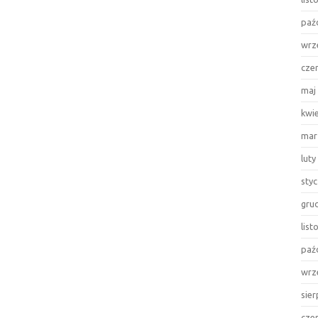
paź
wrz
cze
maj
kwi
mar
luty
sty
gru
lis
paź
wrz
sie
cze