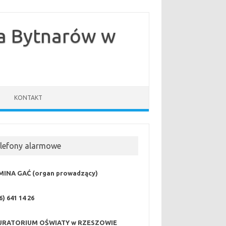
ka Bytnarów w
KONTAKT
elefony alarmowe
MINA GAĆ (organ prowadzący)
6) 641 14 26
URATORIUM OŚWIATY w RZESZOWIE