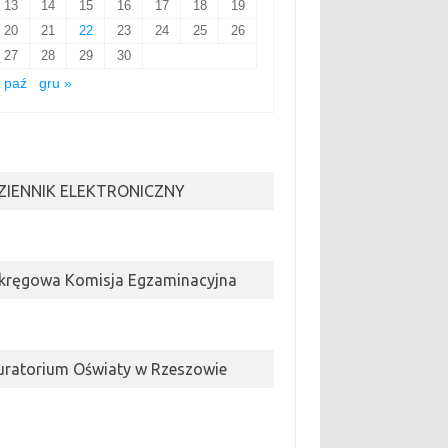
13
14
15
16
17
18
19
20
21
22
23
24
25
26
27
28
29
30
 paź
gru »
ZIENNIK ELEKTRONICZNY
kręgowa Komisja Egzaminacyjna
uratorium Oświaty w Rzeszowie