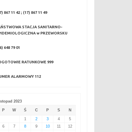
7) 867 11 42 ; (17) 867 11 49
AŃSTWOWA STACJA SANITARNO-
PIDEMIOLOGICZNA w PRZEWORSKU
6) 648 79 01
OGOTOWIE RATUNKOWE
999
UMER ALARMOWY
112
istopad 2023
P
W
Ś
C
P
S
N
1
2
3
4
5
6
7
8
9
10
11
12