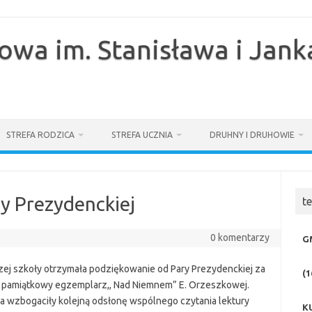
owa im. Stanisława i Jan
STREFA RODZICA
STREFA UCZNIA
DRUHNY I DRUHOWIE
y Prezydenckiej
t
0 komentarzy
G
zej szkoły otrzymała podziękowanie od Pary Prezydenckiej za
(1
z pamiątkowy egzemplarz,, Nad Niemnem” E. Orzeszkowej.
nia wzbogaciły kolejną odsłonę wspólnego czytania lektury
K