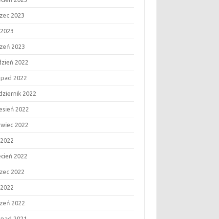
zec 2023
 2023
czeń 2023
dzień 2022
topad 2022
dziernik 2022
esień 2022
rwiec 2022
 2022
ecień 2022
zec 2022
 2022
czeń 2022
topad 2021