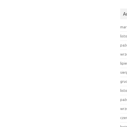
A
mar
lis
paź
wrz
lipi
sie
gru
lis
paź
wrz
cze
kwi