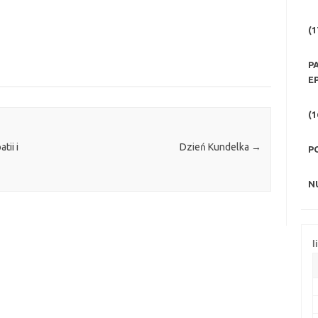
(1
P
E
(1
ii i
Dzień Kundelka
→
P
N
l