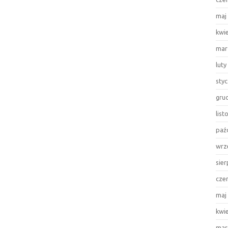
maj
kwi
mar
luty
sty
gru
lis
paź
wrz
sie
cze
maj
kwi
mar