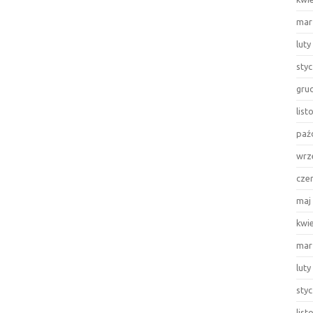
mar
luty
sty
gru
lis
paź
wrz
cze
maj
kwi
mar
luty
sty
lis