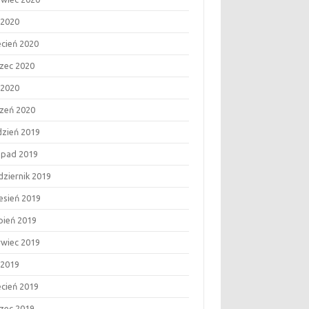
 2020
ecień 2020
zec 2020
 2020
czeń 2020
dzień 2019
topad 2019
dziernik 2019
esień 2019
rpień 2019
rwiec 2019
 2019
ecień 2019
zec 2019