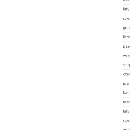
luty
sty
gru
lis
paź
wrz
sie
cze
maj
kwi
mar
luty
sty
gru